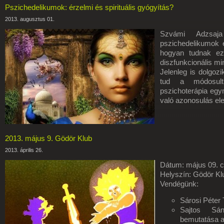
Pszichedelikumok: érzelmi és spirituális gyógyítás?
2013. augusztus 01.
Szvámi Adzsaj
pszichedelikumok 
hogyan tudnak eze
diszfunkcionális m
Jelenleg is dolgoz
tud a módosult 
pszichoterápia egy
való azonosulás el
2013. május 9. Gödör Klub
2013. április 26.
Dátum: május 09. c
Helyszín: Gödör Kl
Vendégünk:
Sárosi Péter 
Sajtos Sánd
bemutatása 