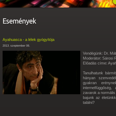
Események
Ayahuasca - a lélek gyógyítója
2013. szeptember 06.
Vendégünk: Dr. Má
Moderátor: Sárosi 
Előadás címe: Ayah
Tanulhatunk bármit
hányan szenvedé
gyakran erénynek
internetfüggőség
zavarok a normális
bajunk az életünk
találni?