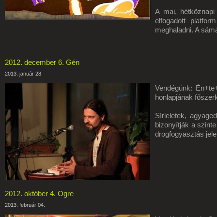
A mai, hétköznapi 
elfogadott platfo
meghaladni. A sámá
2012. december 6. Gén
2013. január 28.
Vendégünk: Én+te
honlapjának főszer
Sírleletek, agyage
bizonyítják a szin
drogfogyasztás jel
2012. október 4. Ogre
2013. február 04.