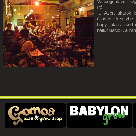
Vendégünk volt: Og
író
… Azért akarok le
állandó stresszbe.
hogy totális cső
hallucinációk, a h